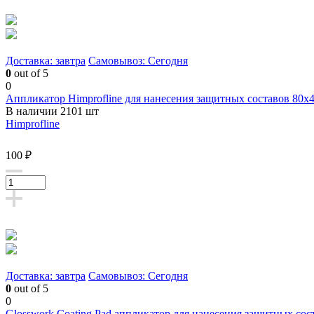
Доставка: завтра
Самовывоз: Сегодня
0
out of 5
0
Аппликатор Himprofline для нанесения защитных составов 80
В наличии 2101 шт
Himprofline
100 ₽
Доставка: завтра
Самовывоз: Сегодня
0
out of 5
0
Glosswork Coating Pad аппликатор для нанесения защитных сос