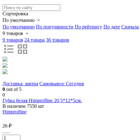
Сортировка
По умолчанию
По умолчанию
По популярности
По рейтингу
По дате
Сначала
9 товаров
9 товаров
24 товара
36 товаров
Доставка: завтра
Самовывоз: Сегодня
0
out of 5
0
Губка белая Himprofline 20,5*12*5см.
В наличии 7550 шт
Himprofline
26 ₽