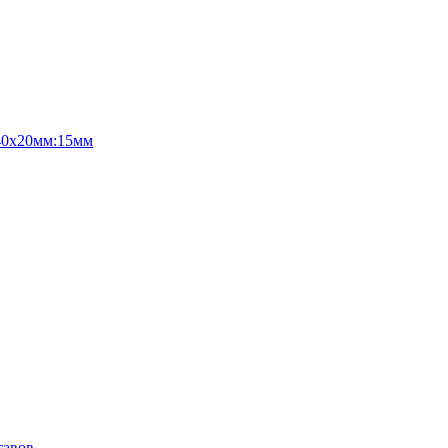
х40х20мм:15мм
тавов.