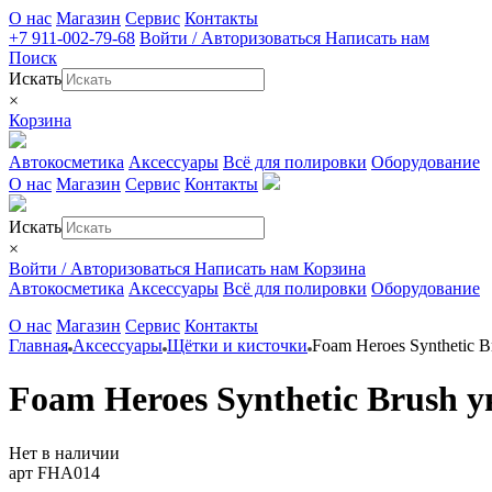
О нас
Магазин
Сервис
Контакты
+7 911-002-79-68
Войти / Авторизоваться
Написать нам
Поиск
Искать
×
Корзина
Автокосметика
Аксессуары
Всё для полировки
Оборудование
О нас
Магазин
Сервис
Контакты
Искать
×
Войти / Авторизоваться
Написать нам
Корзина
Автокосметика
Аксессуары
Всё для полировки
Оборудование
О нас
Магазин
Сервис
Контакты
Главная
Аксессуары
Щётки и кисточки
Foam Heroes Synthetic 
Foam Heroes Synthetic Brush 
Нет в наличии
арт FHA014