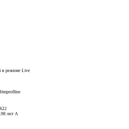
й
в режиме Live
Himprofline
622
.98 лит А