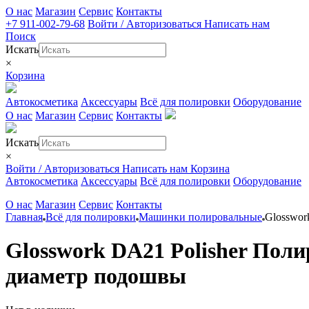
О нас
Магазин
Сервис
Контакты
+7 911-002-79-68
Войти / Авторизоваться
Написать нам
Поиск
Искать
×
Корзина
Автокосметика
Аксессуары
Всё для полировки
Оборудование
О нас
Магазин
Сервис
Контакты
Искать
×
Войти / Авторизоваться
Написать нам
Корзина
Автокосметика
Аксессуары
Всё для полировки
Оборудование
О нас
Магазин
Сервис
Контакты
Главная
Всё для полировки
Машинки полировальные
Glosswor
Glosswork DA21 Polisher Поли
диаметр подошвы