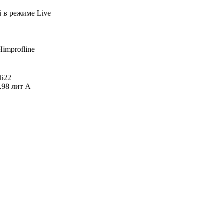
й
в режиме Live
Himprofline
622
.98 лит А