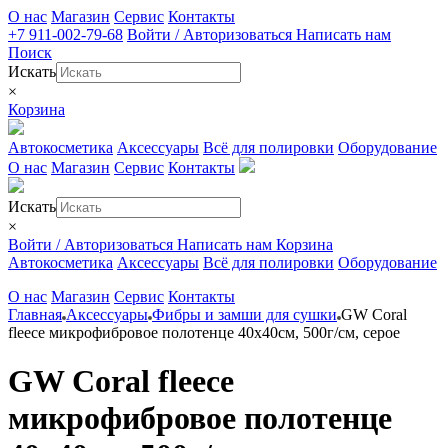
О нас
Магазин
Сервис
Контакты
+7 911-002-79-68
Войти / Авторизоваться
Написать нам
Поиск
Искать
×
Корзина
Автокосметика
Аксессуары
Всё для полировки
Оборудование
О нас
Магазин
Сервис
Контакты
Искать
×
Войти / Авторизоваться
Написать нам
Корзина
Автокосметика
Аксессуары
Всё для полировки
Оборудование
О нас
Магазин
Сервис
Контакты
Главная
Аксессуары
Фибры и замши для сушки
GW Coral
fleece микрофибровое полотенце 40х40см, 500г/см, серое
GW Coral fleece
микрофибровое полотенце