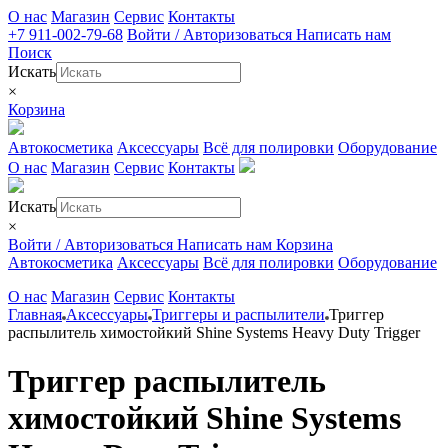
О нас
Магазин
Сервис
Контакты
+7 911-002-79-68
Войти / Авторизоваться
Написать нам
Поиск
Искать
×
Корзина
Автокосметика
Аксессуары
Всё для полировки
Оборудование
О нас
Магазин
Сервис
Контакты
Искать
×
Войти / Авторизоваться
Написать нам
Корзина
Автокосметика
Аксессуары
Всё для полировки
Оборудование
О нас
Магазин
Сервис
Контакты
Главная
Аксессуары
Триггеры и распылители
Триггер
распылитель химостойкий Shine Systems Heavy Duty Trigger
Триггер распылитель
химостойкий Shine Systems