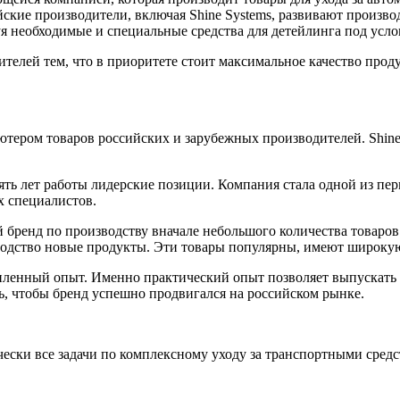
йские производители, включая Shine Systems, развивают произ
 необходимые и специальные средства для детейлинга под усло
елей тем, что в приоритете стоит максимальное качество проду
ьютером товаров российских и зарубежных производителей. Shin
пять лет работы лидерские позиции. Компания стала одной из п
х специалистов.
й бренд по производству вначале небольшого количества товаро
водство новые продукты. Эти товары популярны, имеют широкую
ленный опыт. Именно практический опыт позволяет выпускать 
, чтобы бренд успешно продвигался на российском рынке.
ски все задачи по комплексному уходу за транспортными средс