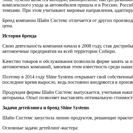
комплексного ухода за автомобилем пришла и в Россию. Росси
темпами. При этом учитывают мировые направления, адаптируя
Бренд компании Шайн Системс отличается от других производит
цена.
История бренда
Свою деятельность компания начала в 2008 году, став дистриб
автомоечные предприятия на всей территории Сибири.
Качество товаров и обслуживания позволили фирме занять за 
автомоечных компаний, завоевав этим известность среди наши
Поэтому в 2014 году Shine Systems открывает свой собственны
последние время выросло, ведь постоянно внедряются в произ
Продукция фирмы Шайн Системс выпускается, учитывая накоп
авторынка. Опыт позволяет выставлять оптимальную стоимость
Задачи детейлинга и бренд Shine Systems
Шайн Системс запустила линию продуктов, решающие практиче
Основные задачи детейлинг-мастера: