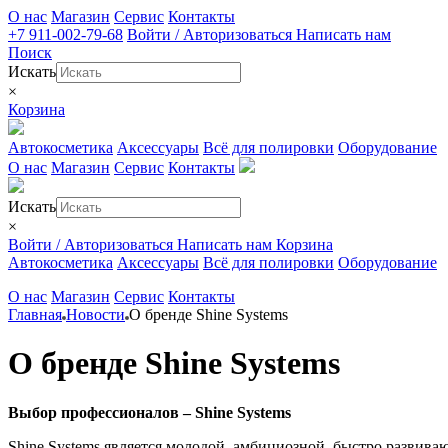
О нас
Магазин
Сервис
Контакты
+7 911-002-79-68
Войти / Авторизоваться
Написать нам
Поиск
Искать
×
Корзина
Автокосметика
Аксессуары
Всё для полировки
Оборудование
О нас
Магазин
Сервис
Контакты
Искать
×
Войти / Авторизоваться
Написать нам
Корзина
Автокосметика
Аксессуары
Всё для полировки
Оборудование
О нас
Магазин
Сервис
Контакты
Главная
Новости
О бренде Shine Systems
О бренде Shine Systems
Выбор профессионалов – Shine Systems
Shine Systems является молодой, амбициозной, быстро развива