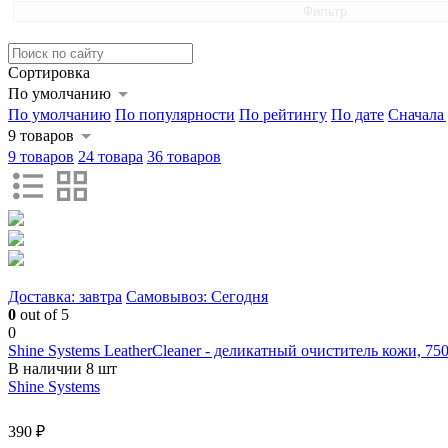
Фильтр
Сортировка
По умолчанию
По умолчанию
По популярности
По рейтингу
По дате
Сначала
9 товаров
9 товаров
24 товара
36 товаров
Доставка: завтра
Самовывоз: Сегодня
0
out of 5
0
Shine Systems LeatherCleaner - деликатный очиститель кожи, 750
В наличии 8 шт
Shine Systems
390 ₽