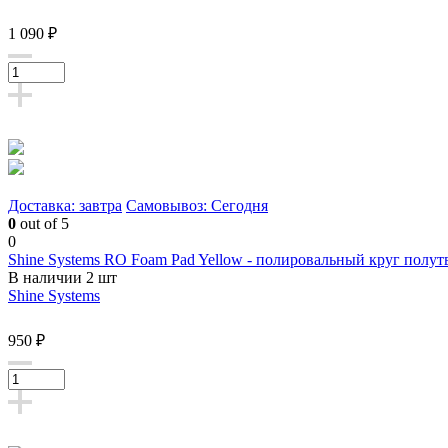
1 090 ₽
Доставка: завтра
Самовывоз: Сегодня
0
out of 5
0
Shine Systems RO Foam Pad Yellow - полировальный круг полу
В наличии 2 шт
Shine Systems
950 ₽