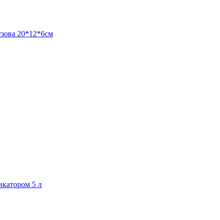
узова 20*12*6см
икатором 5 л