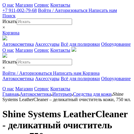
О нас
Магазин
Сервис
Контакты
+7 911-002-79-68
Войти / Авторизоваться
Написать нам
Поиск
Искать
×
Корзина
Автокосметика
Аксессуары
Всё для полировки
Оборудование
О нас
Магазин
Сервис
Контакты
Искать
×
Войти / Авторизоваться
Написать нам
Корзина
Автокосметика
Аксессуары
Всё для полировки
Оборудование
О нас
Магазин
Сервис
Контакты
Главная
Автокосметика
Интерьер
Средства для кожи
Shine
Systems LeatherCleaner – деликатный очиститель кожи, 750 мл.
Shine Systems LeatherCleaner
- деликатный очиститель