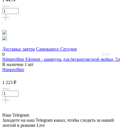
Доставка: завтра
Самовывоз: Сегодня
0
Himprofline Element - шампунь для бесконтактной мойки, 5л
0
В наличии 1 шт
out
Himprofline
of
5
1 223 ₽
Наш Telegram
Заходите на наш Telegram канал, чтобы следить за нашей
лентой
в режиме Live