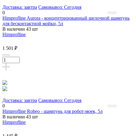
Доставка: завтра
Самовывоз: Сегодня
0
Himprofline Aurora - концентрированный щелочной шампунь
0
для бесконтактной мойки, 5л
out
В наличии 43 шт
of
5
Himprofline
1 501 ₽
Доставка: завтра
Самовывоз: Сегодня
0
Himprofline Robeo - шампунь для робот-моек, 5л
0
В наличии 43 шт
out
Himprofline
of
5
1 445 ₽