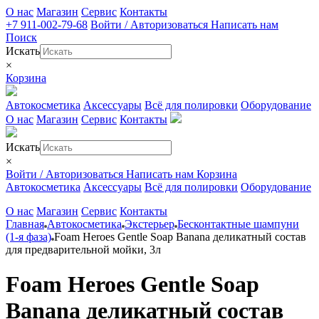
О нас
Магазин
Сервис
Контакты
+7 911-002-79-68
Войти / Авторизоваться
Написать нам
Поиск
Искать
×
Корзина
Автокосметика
Аксессуары
Всё для полировки
Оборудование
О нас
Магазин
Сервис
Контакты
Искать
×
Войти / Авторизоваться
Написать нам
Корзина
Автокосметика
Аксессуары
Всё для полировки
Оборудование
О нас
Магазин
Сервис
Контакты
Главная
Автокосметика
Экстерьер
Бесконтактные шампуни
(1-я фаза)
Foam Heroes Gentle Soap Banana деликатный состав
для предварительной мойки, 3л
Foam Heroes Gentle Soap
Banana деликатный состав