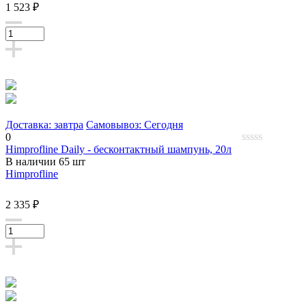
1 523 ₽
Доставка: завтра
Самовывоз: Сегодня
0
Himprofline Daily - бесконтактный шампунь, 20л
0
В наличии 65 шт
out
Himprofline
of
5
2 335 ₽