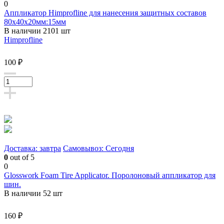
0
Аппликатор Himprofline для нанесения защитных составов
80х40х20мм:15мм
В наличии 2101 шт
Himprofline
100 ₽
Доставка: завтра
Самовывоз: Сегодня
0
out of 5
0
Glosswork Foam Tire Applicator. Поролоновый аппликатор для
шин.
В наличии 52 шт
160 ₽