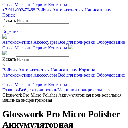
О нас
Магазин
Сервис
Контакты
+7 911-002-79-68
Войти / Авторизоваться
Написать нам
Поиск
Искать
×
Корзина
Автокосметика
Аксессуары
Всё для полировки
Оборудование
О нас
Магазин
Сервис
Контакты
Искать
×
Войти / Авторизоваться
Написать нам
Корзина
Автокосметика
Аксессуары
Всё для полировки
Оборудование
О нас
Магазин
Сервис
Контакты
Главная
Всё для полировки
Машинки полировальные
Glosswork Pro Micro Polisher Аккумуляторная полировальная
машинка эксцентриковая
Glosswork Pro Micro Polisher
Аккумуляторная