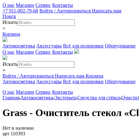
О нас
Магазин
Сервис
Контакты
+7 911-002-79-68
Войти / Авторизоваться
Написать нам
Поиск
Искать
×
Корзина
Автокосметика
Аксессуары
Всё для полировки
Оборудование
О нас
Магазин
Сервис
Контакты
Искать
×
Войти / Авторизоваться
Написать нам
Корзина
Автокосметика
Аксессуары
Всё для полировки
Оборудование
О нас
Магазин
Сервис
Контакты
Главная
Автокосметика
Экстерьер
Средства для стёкол
Очистит
Grass - Очиститель стекол «Cl
Нет в наличии
арт 110393