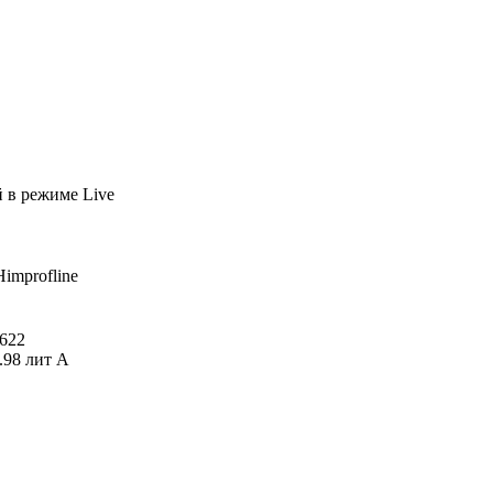
й
в режиме Live
Himprofline
622
.98 лит А