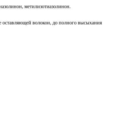
иазолинон, метилизотиазолинон.
не оставляющей волокон, до полного высыхания