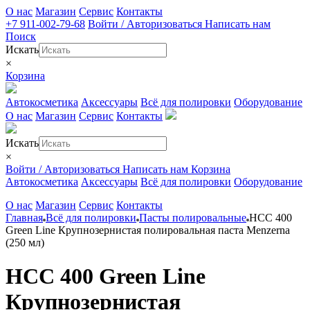
О нас
Магазин
Сервис
Контакты
+7 911-002-79-68
Войти / Авторизоваться
Написать нам
Поиск
Искать
×
Корзина
Автокосметика
Аксессуары
Всё для полировки
Оборудование
О нас
Магазин
Сервис
Контакты
Искать
×
Войти / Авторизоваться
Написать нам
Корзина
Автокосметика
Аксессуары
Всё для полировки
Оборудование
О нас
Магазин
Сервис
Контакты
Главная
Всё для полировки
Пасты полировальные
HCC 400
Green Line Крупнозернистая полировальная паста Menzerna
(250 мл)
HCC 400 Green Line
Крупнозернистая