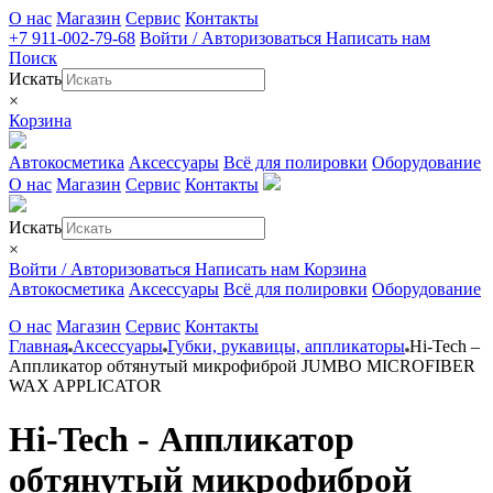
О нас
Магазин
Сервис
Контакты
+7 911-002-79-68
Войти / Авторизоваться
Написать нам
Поиск
Искать
×
Корзина
Автокосметика
Аксессуары
Всё для полировки
Оборудование
О нас
Магазин
Сервис
Контакты
Искать
×
Войти / Авторизоваться
Написать нам
Корзина
Автокосметика
Аксессуары
Всё для полировки
Оборудование
О нас
Магазин
Сервис
Контакты
Главная
Аксессуары
Губки, рукавицы, аппликаторы
Hi-Tech –
Аппликатор обтянутый микрофиброй JUMBO MICROFIBER
WAX APPLICATOR
Hi-Tech - Аппликатор
обтянутый микрофиброй