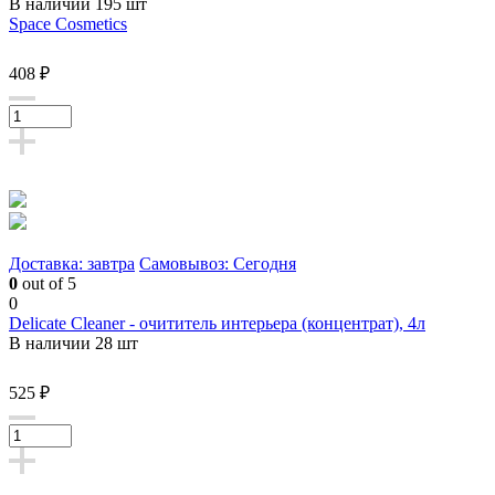
В наличии 195 шт
Space Cosmetics
408 ₽
Доставка: завтра
Самовывоз: Сегодня
0
out of 5
0
Delicate Cleaner - очититель интерьера (концентрат), 4л
В наличии 28 шт
525 ₽