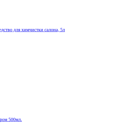
едство для химчистки салона, 5л
ером 500мл.