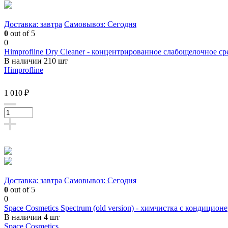
Доставка: завтра
Самовывоз: Сегодня
0
out of 5
0
Himprofline Dry Cleaner - концентрированное слабощелочное ср
В наличии 210 шт
Himprofline
1 010 ₽
Доставка: завтра
Самовывоз: Сегодня
0
out of 5
0
Space Cosmetics Spectrum (old version) - химчистка с кондицион
В наличии 4 шт
Space Cosmetics