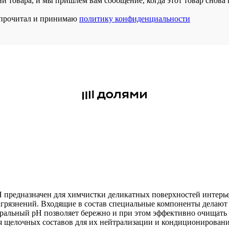
и товара, и мы пришлем вам сообщение, когда этот товар снова 
прочитал и принимаю
политику конфиденциальности
предназначен для химчистки деликатных поверхностей интерье
грязнений. Входящие в состав специальные компоненты делают
ральный pH позволяет бережно и при этом эффективно очищать
 щелочных составов для их нейтрализации и кондиционирования 