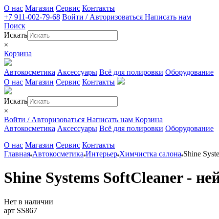
О нас
Магазин
Сервис
Контакты
+7 911-002-79-68
Войти / Авторизоваться
Написать нам
Поиск
Искать
×
Корзина
Автокосметика
Аксессуары
Всё для полировки
Оборудование
О нас
Магазин
Сервис
Контакты
Искать
×
Войти / Авторизоваться
Написать нам
Корзина
Автокосметика
Аксессуары
Всё для полировки
Оборудование
О нас
Магазин
Сервис
Контакты
Главная
Автокосметика
Интерьер
Химчистка салона
Shine Syst
Shine Systems SoftCleaner - н
Нет в наличии
арт SS867