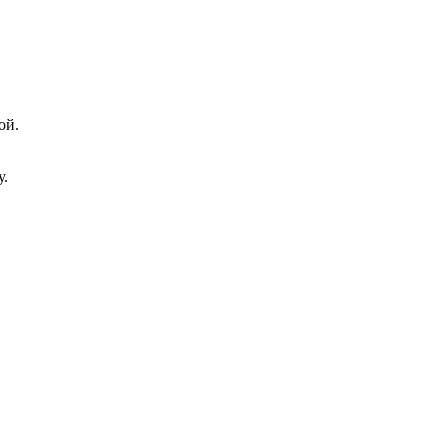
ой.
у.