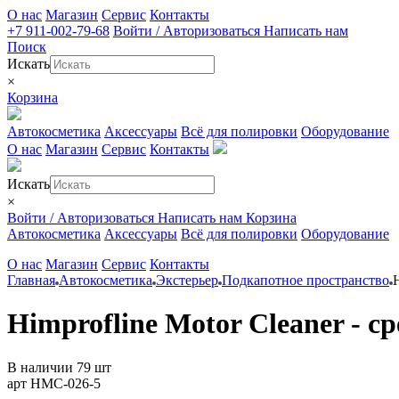
О нас
Магазин
Сервис
Контакты
+7 911-002-79-68
Войти / Авторизоваться
Написать нам
Поиск
Искать
×
Корзина
Автокосметика
Аксессуары
Всё для полировки
Оборудование
О нас
Магазин
Сервис
Контакты
Искать
×
Войти / Авторизоваться
Написать нам
Корзина
Автокосметика
Аксессуары
Всё для полировки
Оборудование
О нас
Магазин
Сервис
Контакты
Главная
Автокосметика
Экстерьер
Подкапотное пространство
H
Himprofline Motor Cleaner - с
В наличии 79 шт
арт HMC-026-5