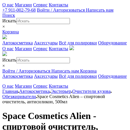
О нас
Магазин
Сервис
Контакты
+7 911-002-79-68
Войти / Авторизоваться
Написать нам
Поиск
Искать
×
Корзина
Автокосметика
Аксессуары
Всё для полировки
Оборудование
О нас
Магазин
Сервис
Контакты
Искать
×
Войти / Авторизоваться
Написать нам
Корзина
Автокосметика
Аксессуары
Всё для полировки
Оборудование
О нас
Магазин
Сервис
Контакты
Главная
Автокосметика
Экстерьер
Очистители кузова
Обезжириватели
Space Cosmetics Alien – спиртовой
очиститель, антисиликон, 500мл
Space Cosmetics Alien -
спиртовой очиститель,