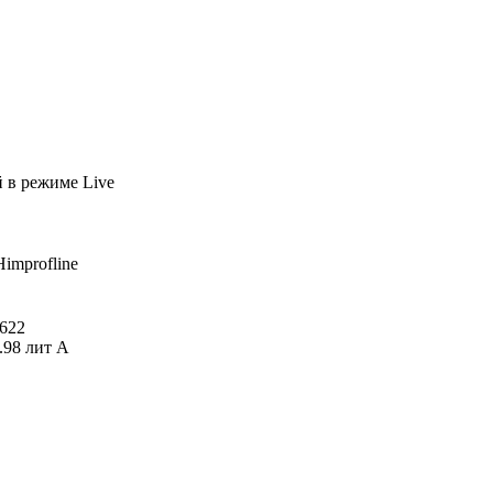
й
в режиме Live
Himprofline
622
.98 лит А