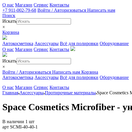
О нас
Магазин
Сервис
Контакты
+7 911-002-79-68
Войти / Авторизоваться
Написать нам
Поиск
Искать
×
Корзина
Автокосметика
Аксессуары
Всё для полировки
Оборудование
О нас
Магазин
Сервис
Контакты
Искать
×
Войти / Авторизоваться
Написать нам
Корзина
Автокосметика
Аксессуары
Всё для полировки
Оборудование
О нас
Магазин
Сервис
Контакты
Главная
Аксессуары
Протирочные материалы
Space Cosmetics 
Space Cosmetics Microfiber -
В наличии 1 шт
арт SCMI-40-40-1