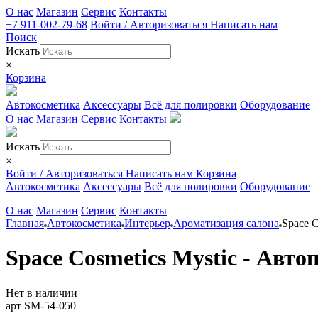
О нас
Магазин
Сервис
Контакты
+7 911-002-79-68
Войти / Авторизоваться
Написать нам
Поиск
Искать
×
Корзина
Автокосметика
Аксессуары
Всё для полировки
Оборудование
О нас
Магазин
Сервис
Контакты
Искать
×
Войти / Авторизоваться
Написать нам
Корзина
Автокосметика
Аксессуары
Всё для полировки
Оборудование
О нас
Магазин
Сервис
Контакты
Главная
Автокосметика
Интерьер
Ароматизация салона
Space 
Space Cosmetics Mystic - Авт
Нет в наличии
арт SM-54-050