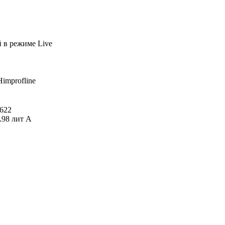
й
в режиме Live
Himprofline
622
.98 лит А