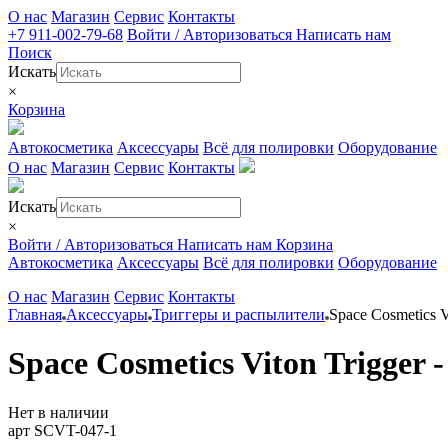
О нас
Магазин
Сервис
Контакты
+7 911-002-79-68
Войти / Авторизоваться
Написать нам
Поиск
Искать
×
Корзина
Автокосметика
Аксессуары
Всё для полировки
Оборудование
О нас
Магазин
Сервис
Контакты
Искать
×
Войти / Авторизоваться
Написать нам
Корзина
Автокосметика
Аксессуары
Всё для полировки
Оборудование
О нас
Магазин
Сервис
Контакты
Главная
Аксессуары
Триггеры и распылители
Space Cosmetics 
Space Cosmetics Viton Trigger
Нет в наличии
арт SCVT-047-1