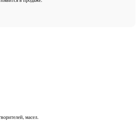
появится в продаже.
творителей, масел.