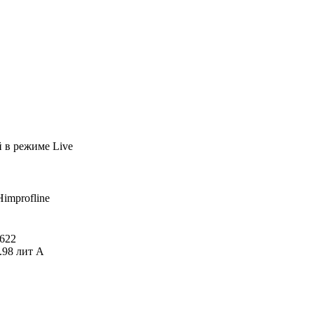
й
в режиме Live
Himprofline
622
.98 лит А