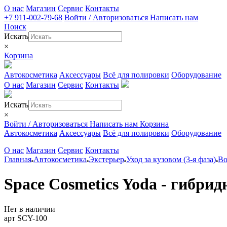
О нас
Магазин
Сервис
Контакты
+7 911-002-79-68
Войти / Авторизоваться
Написать нам
Поиск
Искать
×
Корзина
Автокосметика
Аксессуары
Всё для полировки
Оборудование
О нас
Магазин
Сервис
Контакты
Искать
×
Войти / Авторизоваться
Написать нам
Корзина
Автокосметика
Аксессуары
Всё для полировки
Оборудование
О нас
Магазин
Сервис
Контакты
Главная
Автокосметика
Экстерьер
Уход за кузовом (3-я фаза)
Во
Space Cosmetics Yoda - гибрид
Нет в наличии
арт SCY-100