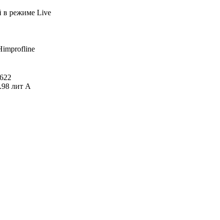
й
в режиме Live
Himprofline
622
.98 лит А