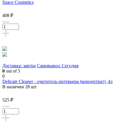
Space Cosmetics
408 ₽
Доставка: завтра
Самовывоз: Сегодня
0
out of 5
0
Delicate Cleaner - очититель интерьера (концентрат), 4л
В наличии 28 шт
525 ₽