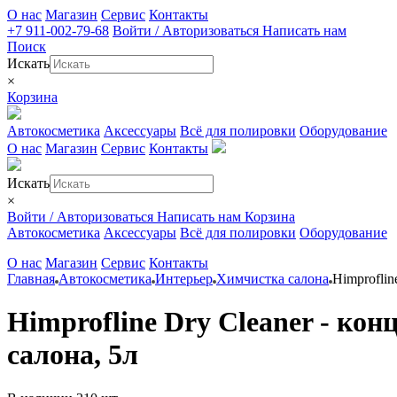
О нас
Магазин
Сервис
Контакты
+7 911-002-79-68
Войти / Авторизоваться
Написать нам
Поиск
Искать
×
Корзина
Автокосметика
Аксессуары
Всё для полировки
Оборудование
О нас
Магазин
Сервис
Контакты
Искать
×
Войти / Авторизоваться
Написать нам
Корзина
Автокосметика
Аксессуары
Всё для полировки
Оборудование
О нас
Магазин
Сервис
Контакты
Главная
Автокосметика
Интерьер
Химчистка салона
Himprofli
Himprofline Dry Cleaner - ко
салона, 5л