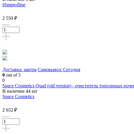
Himprofline
2 550 ₽
Доставка: завтра
Самовывоз: Сегодня
0
out of 5
0
Space Cosmetics Quail (old version) - очиститель тополиных поче
В наличии 44 шт
Space Cosmetics
2 652 ₽