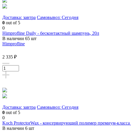
Доставка: завтра
Самовывоз: Сегодня
0
out of 5
0
Himprofline Daily - бесконтактный шампунь, 20л
В наличии 65 шт
Himprofline
2 335 ₽
Доставка: завтра
Самовывоз: Сегодня
0
out of 5
0
Koch ProtectorWax - консервирующий полимер премиум-класса 
В наличии 6 шт