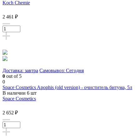
Koch Chemie
2 461 ₽
Доставка: завтра
Самовывоз: Сегодня
0
out of 5
0
Space Cosmetics Apophis (old version) - очиститель битума, 5л
В наличии 6 шт
Space Cosmetics
2 652 ₽