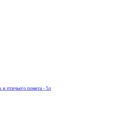
к и птичьего помета - 5л