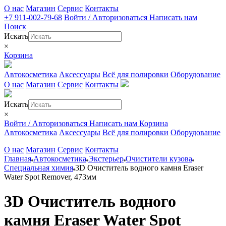
О нас
Магазин
Сервис
Контакты
+7 911-002-79-68
Войти / Авторизоваться
Написать нам
Поиск
Искать
×
Корзина
Автокосметика
Аксессуары
Всё для полировки
Оборудование
О нас
Магазин
Сервис
Контакты
Искать
×
Войти / Авторизоваться
Написать нам
Корзина
Автокосметика
Аксессуары
Всё для полировки
Оборудование
О нас
Магазин
Сервис
Контакты
Главная
Автокосметика
Экстерьер
Очистители кузова
Специальная химия
3D Очиститель водного камня Eraser
Water Spot Remover, 473мм
3D Очиститель водного
камня Eraser Water Spot