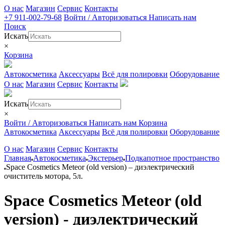
О нас
Магазин
Сервис
Контакты
+7 911-002-79-68
Войти / Авторизоваться
Написать нам
Поиск
Искать
×
Корзина
Автокосметика
Аксессуары
Всё для полировки
Оборудование
О нас
Магазин
Сервис
Контакты
Искать
×
Войти / Авторизоваться
Написать нам
Корзина
Автокосметика
Аксессуары
Всё для полировки
Оборудование
О нас
Магазин
Сервис
Контакты
Главная
Автокосметика
Экстерьер
Подкапотное пространство
Space Cosmetics Meteor (old version) – диэлектрический
очиститель мотора, 5л.
Space Cosmetics Meteor (old
version) - диэлектрический