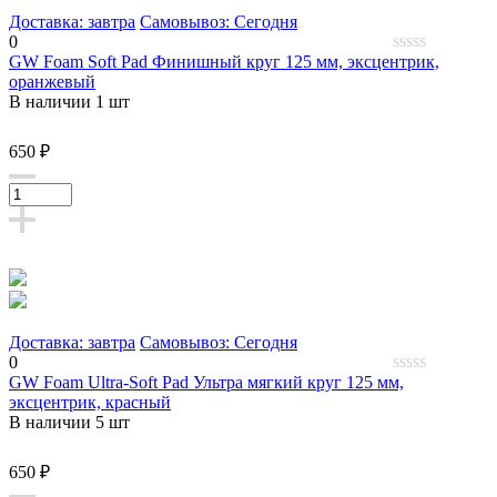
Доставка: завтра
Самовывоз: Сегодня
0
GW Foam Soft Pad Финишный круг 125 мм, эксцентрик,
0
оранжевый
out
В наличии 1 шт
of
5
650 ₽
Доставка: завтра
Самовывоз: Сегодня
0
GW Foam Ultra-Soft Pad Ультра мягкий круг 125 мм,
0
эксцентрик, красный
out
В наличии 5 шт
of
5
650 ₽