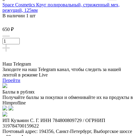
Space Cosmetics Круг полировальный, стриженный мех,
0
режущий, 125мм
out
В наличии 1 шт
of
5
650 ₽
Наш Telegram
Заходите на наш Telegram канал, чтобы следить за нашей
лентой
в режиме Live
Перейти
Баллы в рублях
Получайте баллы за покупки и обменивайте их на продукты в
Himprofline
ИП Кузьмин C. Г. ИНН 784800809729 / ОГРНИП
319784700159622
Почтовый адрес: 194356, Санкт-Петербург, Выборгское шоссе