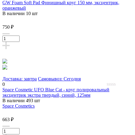
GW Foam Soft Pad Финишный круг 150 мм, эксцентрик,
0
оранжевый
out
В наличии 10 шт
of
5
750 ₽
Доставка: завтра
Самовывоз: Сегодня
0
Space Cosmetic UFO Blue Cat - круг полировальный
0
эксцентрик экстра твердый, синий, 125мм
out
В наличии 493 шт
of
5
Space Cosmetics
663 ₽