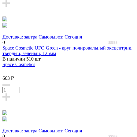
Доставка: завтра
Самовывоз: Сегодня
0
Space Cosmetic UFO Green - круг полировальный эксцентрик,
0
твердый, зеленый, 125мм
out
В наличии 510 шт
of
5
Space Cosmetics
663 ₽
Доставка: завтра
Самовывоз: Сегодня
0