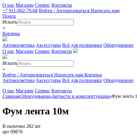
О нас
Магазин
Сервис
Контакты
+7 911-002-79-68
Войти / Авторизоваться
Написать нам
Поиск
Искать
×
Корзина
Автокосметика
Аксессуары
Всё для полировки
Оборудование
О нас
Магазин
Сервис
Контакты
Искать
×
Войти / Авторизоваться
Написать нам
Корзина
Автокосметика
Аксессуары
Всё для полировки
Оборудование
О нас
Магазин
Сервис
Контакты
Главная
Оборудование
Запчасти и комплектующие
Фум лента 
Фум лента 10м
В наличии 282 шт
арт 09876