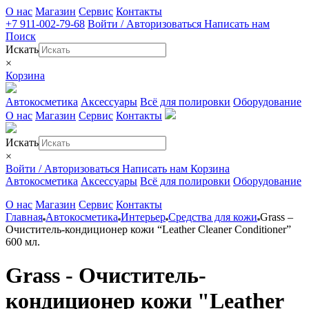
О нас
Магазин
Сервис
Контакты
+7 911-002-79-68
Войти / Авторизоваться
Написать нам
Поиск
Искать
×
Корзина
Автокосметика
Аксессуары
Всё для полировки
Оборудование
О нас
Магазин
Сервис
Контакты
Искать
×
Войти / Авторизоваться
Написать нам
Корзина
Автокосметика
Аксессуары
Всё для полировки
Оборудование
О нас
Магазин
Сервис
Контакты
Главная
Автокосметика
Интерьер
Средства для кожи
Grass –
Очиститель-кондиционер кожи “Leather Cleaner Conditioner”
600 мл.
Grass - Очиститель-
кондиционер кожи "Leather