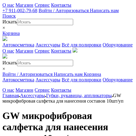
О нас
Магазин
Сервис
Контакты
+7 911-002-79-68
Войти / Авторизоваться
Написать нам
Поиск
Искать
×
Корзина
Автокосметика
Аксессуары
Всё для полировки
Оборудование
О нас
Магазин
Сервис
Контакты
Искать
×
Войти / Авторизоваться
Написать нам
Корзина
Автокосметика
Аксессуары
Всё для полировки
Оборудование
О нас
Магазин
Сервис
Контакты
Главная
Аксессуары
Губки, рукавицы, аппликаторы
GW
микрофибровая салфетка для нанесения составов 10шт/уп
GW микрофибровая
салфетка для нанесения