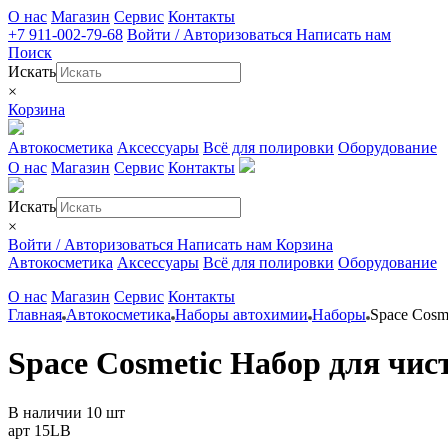
О нас
Магазин
Сервис
Контакты
+7 911-002-79-68
Войти / Авторизоваться
Написать нам
Поиск
Искать
×
Корзина
Автокосметика
Аксессуары
Всё для полировки
Оборудование
О нас
Магазин
Сервис
Контакты
Искать
×
Войти / Авторизоваться
Написать нам
Корзина
Автокосметика
Аксессуары
Всё для полировки
Оборудование
О нас
Магазин
Сервис
Контакты
Главная
Автокосметика
Наборы автохимии
Наборы
Space Cosm
Space Cosmetic Набор для чис
В наличии 10 шт
арт 15LB