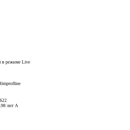
й
в режиме Live
Himprofline
622
.98 лит А