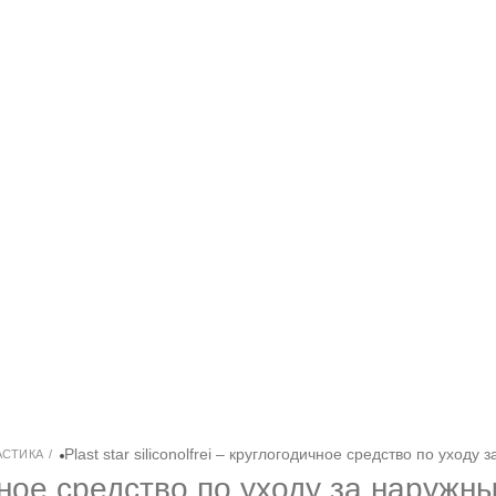
Plast star siliconolfrei – круглогодичное средство по уходу
АСТИКА
одичное средство по уходу за наружн