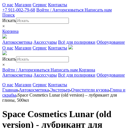
О нас
Магазин
Сервис
Контакты
+7 911-002-79-68
Войти / Авторизоваться
Написать нам
Поиск
Искать
×
Корзина
Автокосметика
Аксессуары
Всё для полировки
Оборудование
О нас
Магазин
Сервис
Контакты
Искать
×
Войти / Авторизоваться
Написать нам
Корзина
Автокосметика
Аксессуары
Всё для полировки
Оборудование
О нас
Магазин
Сервис
Контакты
Главная
Автокосметика
Экстерьер
Очистители кузова
Глина и
скрабы
Space Cosmetics Lunar (old version) – лубрикант для
глины, 500мл
Space Cosmetics Lunar (old
version) - лубрикант для