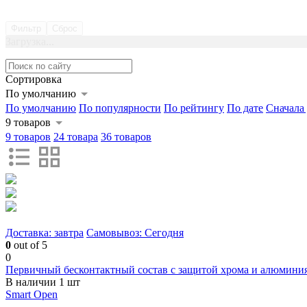
Фильтр
Сброс
Загрузка...
Сортировка
По умолчанию
По умолчанию
По популярности
По рейтингу
По дате
Сначала
9 товаров
9 товаров
24 товара
36 товаров
Доставка: завтра
Самовывоз: Сегодня
0
out of 5
0
Первичный бесконтактный состав с защитой хрома и алюмини
В наличии 1 шт
Smart Open