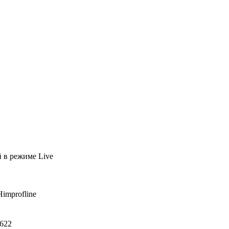
й
в режиме Live
Himprofline
622