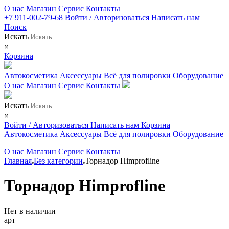
О нас
Магазин
Сервис
Контакты
+7 911-002-79-68
Войти / Авторизоваться
Написать нам
Поиск
Искать
×
Корзина
Автокосметика
Аксессуары
Всё для полировки
Оборудование
О нас
Магазин
Сервис
Контакты
Искать
×
Войти / Авторизоваться
Написать нам
Корзина
Автокосметика
Аксессуары
Всё для полировки
Оборудование
О нас
Магазин
Сервис
Контакты
Главная
Без категории
Торнадор Himprofline
Торнадор Himprofline
Нет в наличии
арт