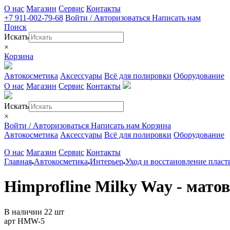
О нас
Магазин
Сервис
Контакты
+7 911-002-79-68
Войти / Авторизоваться
Написать нам
Поиск
Искать
×
Корзина
Автокосметика
Аксессуары
Всё для полировки
Оборудование
О нас
Магазин
Сервис
Контакты
Искать
×
Войти / Авторизоваться
Написать нам
Корзина
Автокосметика
Аксессуары
Всё для полировки
Оборудование
О нас
Магазин
Сервис
Контакты
Главная
Автокосметика
Интерьер
Уход и восстановление пласт
Himprofline Milky Way - мато
В наличии 22 шт
арт HMW-5