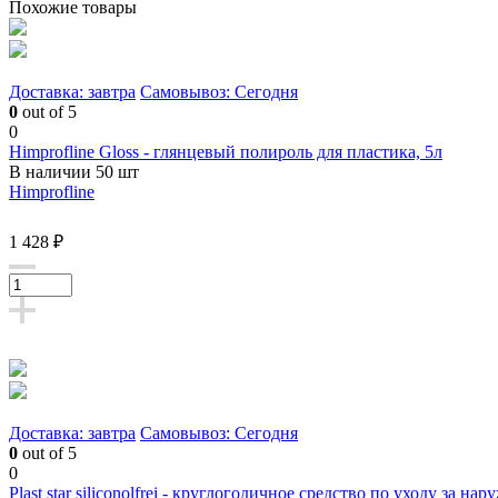
Похожие товары
Доставка: завтра
Самовывоз: Сегодня
0
out of 5
0
Himprofline Gloss - глянцевый полироль для пластика, 5л
В наличии 50 шт
Himprofline
1 428 ₽
Доставка: завтра
Самовывоз: Сегодня
0
out of 5
0
Plast star siliconolfrei - круглогодичное средство по уходу за н