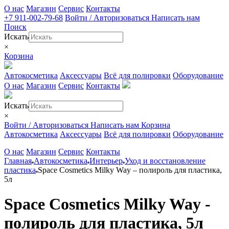
О нас
Магазин
Сервис
Контакты
+7 911-002-79-68
Войти / Авторизоваться
Написать нам
Поиск
Искать
×
Корзина
Автокосметика
Аксессуары
Всё для полировки
Оборудование
О нас
Магазин
Сервис
Контакты
Искать
×
Войти / Авторизоваться
Написать нам
Корзина
Автокосметика
Аксессуары
Всё для полировки
Оборудование
О нас
Магазин
Сервис
Контакты
Главная
Автокосметика
Интерьер
Уход и восстановление
пластика
Space Cosmetics Milky Way – полироль для пластика,
5л
Space Cosmetics Milky Way -
полироль для пластика, 5л