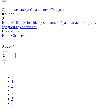
Доставка: завтра
Самовывоз: Сегодня
0
out of 5
0
Koch F5.01 - Feinschleifpaste тонко-абразиваная полироль,
средней грубости 1л.
В наличии 6 шт
Koch Chemie
3 520 ₽
←
1
2
3
4
5
6